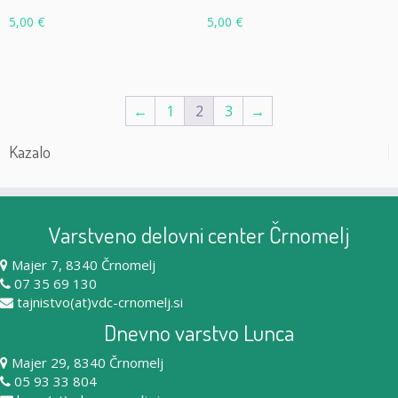
5,00
€
5,00
€
←
1
2
3
→
Kazalo
Varstveno delovni center Črnomelj
Majer 7, 8340 Črnomelj
07 35 69 130
tajnistvo(at)vdc-crnomelj.si
Dnevno varstvo Lunca
Majer 29, 8340 Črnomelj
05 93 33 804