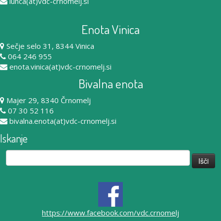
lunca(at)vdc-crnomelj.si
Enota Vinica
Sečje selo 31, 8344 Vinica
064 246 955
enota.vinica(at)vdc-crnomelj.si
Bivalna enota
Majer 29, 8340 Črnomelj
07 30 52 116
bivalna.enota(at)vdc-crnomelj.si
Iskanje
Išči:
https://www.facebook.com/vdc.crnomelj