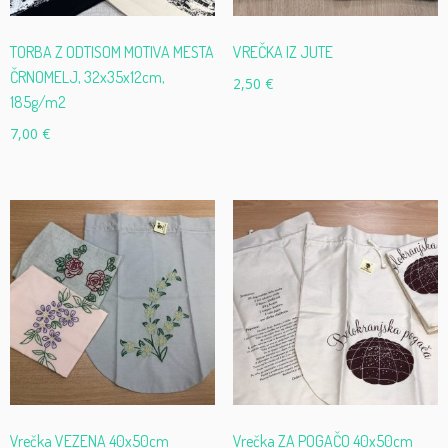
TORBA Z ODTISOM MOTIVA MESTA
VREČKA IZ JUTE
ČRNOMELJ, 32x35x12cm,
2,50
€
185g/m2
7,00
€
Vrečka VEZENA 40x50cm
Vrečka ZA POGAČO 40x50cm