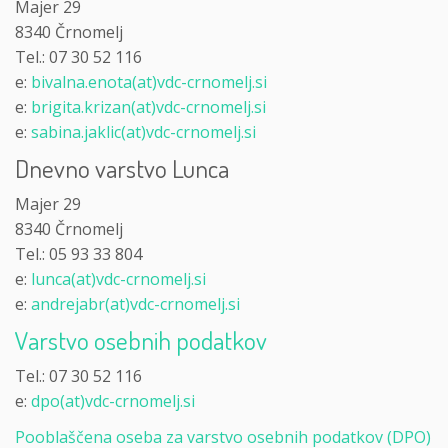
Majer 29
8340 Črnomelj
Tel.: 07 30 52 116
e:
bivalna.enota(at)vdc-crnomelj.si
e:
brigita.krizan(at)vdc-crnomelj.si
e:
sabina.jaklic(at)vdc-crnomelj.si
Dnevno varstvo Lunca
Majer 29
8340 Črnomelj
Tel.: 05 93 33 804
e:
lunca(at)vdc-crnomelj.si
e:
andrejabr(at)vdc-crnomelj.si
Varstvo osebnih podatkov
Tel.: 07 30 52 116
e:
dpo(at)vdc-crnomelj.si
Pooblaščena oseba za varstvo osebnih podatkov (DPO)