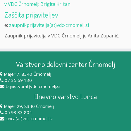
v VDC Črnomelj: Brigita Križan
Zaščita prijaviteljev
e:
zaupnikprijavitelja(at)vdc-crnomelj.si
Zaupnik prijavitelja v VDC Črnomelj je Anita Zupanič.
Varstveno delovni center Črnomelj
Majer 7, 8340 Črnomelj
07 35 69 130
tajnistvo(at)vdc-crnomelj.si
Dnevno varstvo Lunca
Majer 29, 8340 Črnomelj
05 93 33 804
lunca(at)vdc-crnomelj.si