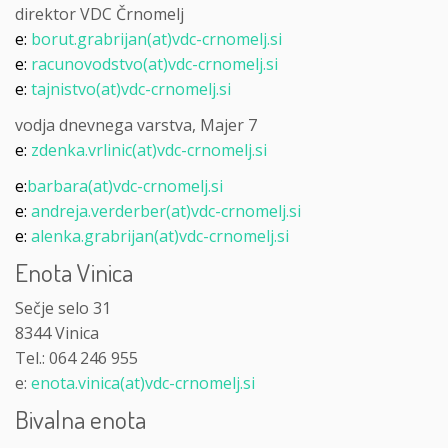
direktor VDC Črnomelj
e:
borut.grabrijan(at)vdc-crnomelj.si
e:
racunovodstvo(at)vdc-crnomelj.si
e:
tajnistvo(at)vdc-crnomelj.si
vodja dnevnega varstva, Majer 7
e:
zdenka.vrlinic(at)vdc-crnomelj.si
e:
barbara(at)vdc-crnomelj.si
e:
andreja.verderber(at)vdc-crnomelj.si
e:
alenka.grabrijan(at)vdc-crnomelj.si
Enota Vinica
Sečje selo 31
8344 Vinica
Tel.: 064 246 955
e:
enota.vinica(at)vdc-crnomelj.si
Bivalna enota