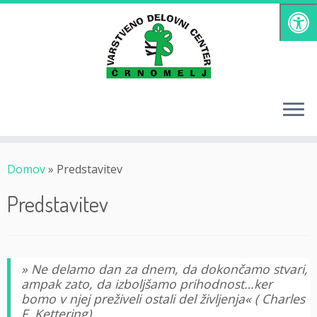
Skoči
na
vsebino
Domov
»
Predstavitev
Predstavitev
» Ne delamo dan za dnem, da dokončamo stvari,
ampak zato, da izboljšamo prihodnost…ker
bomo v njej preživeli ostali del življenja« ( Charles
F. Kettering)