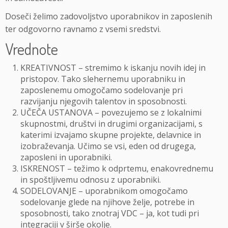
Doseči želimo zadovoljstvo uporabnikov in zaposlenih
ter odgovorno ravnamo z vsemi sredstvi.
Vrednote
KREATIVNOST – stremimo k iskanju novih idej in
pristopov. Tako slehernemu uporabniku in
zaposlenemu omogočamo sodelovanje pri
razvijanju njegovih talentov in sposobnosti.
UČEČA USTANOVA – povezujemo se z lokalnimi
skupnostmi, društvi in drugimi organizacijami, s
katerimi izvajamo skupne projekte, delavnice in
izobraževanja. Učimo se vsi, eden od drugega,
zaposleni in uporabniki.
ISKRENOST – težimo k odprtemu, enakovrednemu
in spoštljivemu odnosu z uporabniki.
SODELOVANJE – uporabnikom omogočamo
sodelovanje glede na njihove želje, potrebe in
sposobnosti, tako znotraj VDC – ja, kot tudi pri
integraciji v širše okolje.