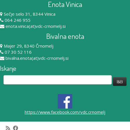
Enota Vinica
Sečje selo 31, 8344 Vinica
064 246 955
enota.vinica(at)vdc-crnomelj.si
Bivalna enota
Majer 29, 8340 Črnomelj
07 30 52 116
bivalna.enota(at)vdc-crnomelj.si
Iskanje
Išči:
https://www.facebook.com/vdc.crnomelj