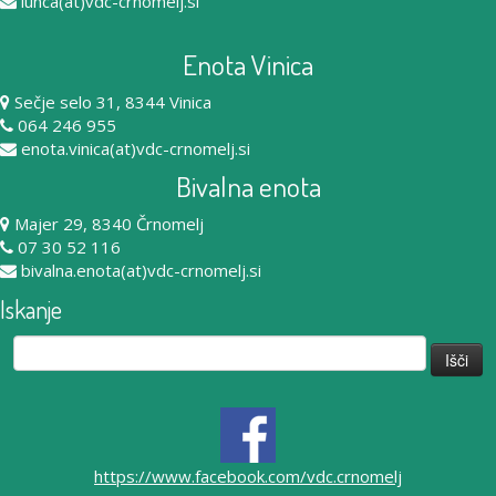
lunca(at)vdc-crnomelj.si
Enota Vinica
Sečje selo 31, 8344 Vinica
064 246 955
enota.vinica(at)vdc-crnomelj.si
Bivalna enota
Majer 29, 8340 Črnomelj
07 30 52 116
bivalna.enota(at)vdc-crnomelj.si
Iskanje
Išči:
https://www.facebook.com/vdc.crnomelj