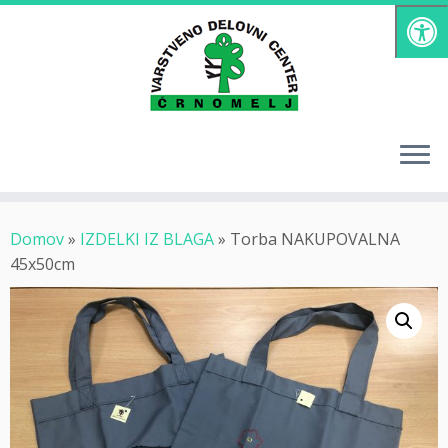
Skoči
na
vsebino
Domov
»
IZDELKI IZ BLAGA
»
Torba NAKUPOVALNA
45x50cm