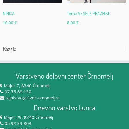
NINICA
Torba VESELE PRAZNIKE
10,00
€
8,00
€
Kazalo
Varstveno delovni center Črnomelj
Majer 7, 8340 Črnomelj
07 35 69 130
tajnistvo(at)vdc-crnomelj.si
Dnevno varstvo Lunca
Majer 29, 8340 Črnomelj
05 93 33 804