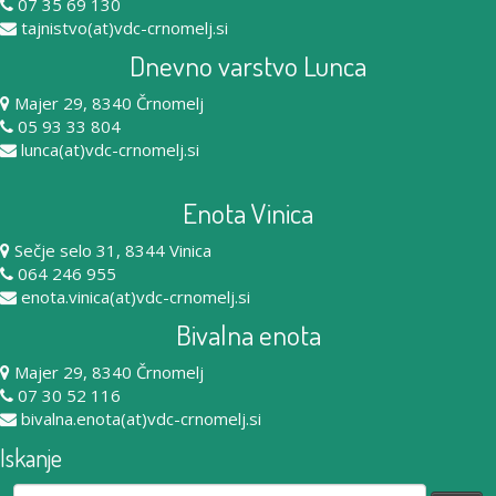
07 35 69 130
tajnistvo(at)vdc-crnomelj.si
Dnevno varstvo Lunca
Majer 29, 8340 Črnomelj
05 93 33 804
lunca(at)vdc-crnomelj.si
Enota Vinica
Sečje selo 31, 8344 Vinica
064 246 955
enota.vinica(at)vdc-crnomelj.si
Bivalna enota
Majer 29, 8340 Črnomelj
07 30 52 116
bivalna.enota(at)vdc-crnomelj.si
Iskanje
Išči: