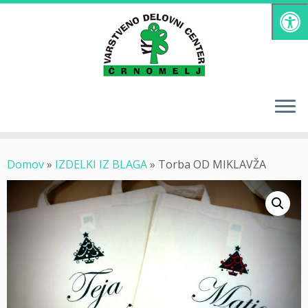
Skoči
na
vsebino
Domov
»
IZDELKI IZ BLAGA
»
Torba OD MIKLAVŽA