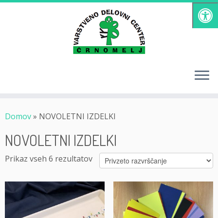
Skoči
na
vsebino
Domov
»
NOVOLETNI IZDELKI
NOVOLETNI IZDELKI
Prikaz vseh 6 rezultatov