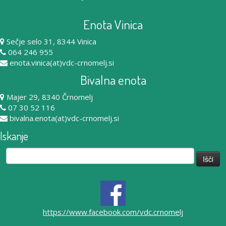
Enota Vinica
Sečje selo 31, 8344 Vinica
064 246 955
enota.vinica(at)vdc-crnomelj.si
Bivalna enota
Majer 29, 8340 Črnomelj
07 30 52 116
bivalna.enota(at)vdc-crnomelj.si
Iskanje
Išči:
https://www.facebook.com/vdc.crnomelj