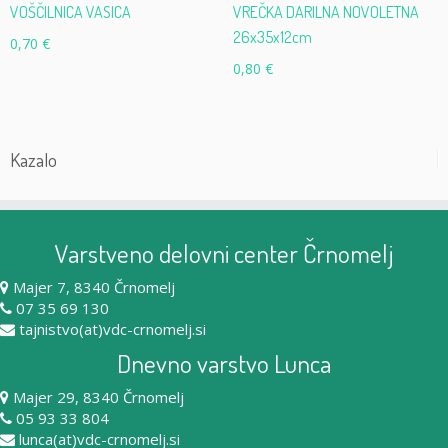
VOŠČILNICA VASICA
VREČKA DARILNA NOVOLETNA
26x35x12cm
0,70
€
0,80
€
Kazalo
Varstveno delovni center Črnomelj
Majer 7, 8340 Črnomelj
07 35 69 130
tajnistvo(at)vdc-crnomelj.si
Dnevno varstvo Lunca
Majer 29, 8340 Črnomelj
05 93 33 804
lunca(at)vdc-crnomelj.si