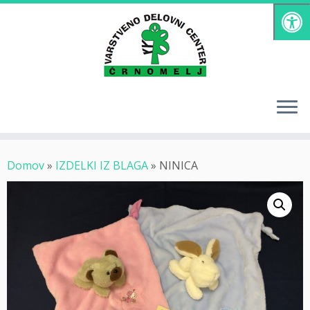
Skoči
na
vsebino
Domov
»
IZDELKI IZ BLAGA
»
NINICA