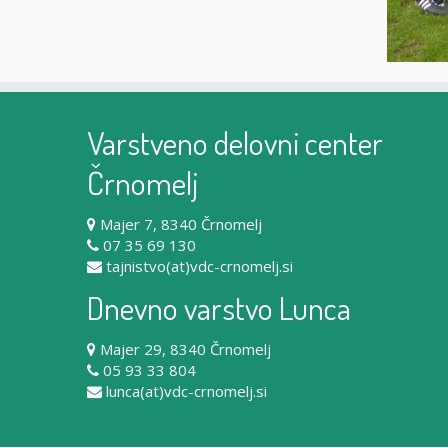
Varstveno delovni center
Črnomelj
Majer 7, 8340 Črnomelj
07 35 69 130
tajnistvo(at)vdc-crnomelj.si
Dnevno varstvo Lunca
Majer 29, 8340 Črnomelj
05 93 33 804
lunca(at)vdc-crnomelj.si