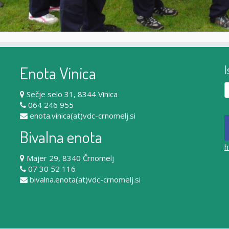
Enota Vinica
I
Iš
Sečje selo 31, 8344 Vinica
064 246 955
enota.vinica(at)vdc-crnomelj.si
Bivalna enota
h
Majer 29, 8340 Črnomelj
07 30 52 116
bivalna.enota(at)vdc-crnomelj.si