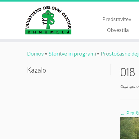
Skoči
na
vsebino
Predstavitev
Obvestila
Domov
»
Storitve in programi
»
Prostočasne dej
018
Kazalo
Objavljeno
← Prejš