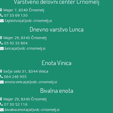
Varstveno delovni center Črnomelj
Majer 7, 8340 Črnomelj
07 35 69 130
tajnistvo(at)vdc-crnomelj.si
Dnevno varstvo Lunca
Majer 29, 8340 Črnomelj
05 93 33 804
lunca(at)vdc-crnomelj.si
Enota Vinica
Sečje selo 31, 8344 Vinica
064 246 955
enota.vinica(at)vdc-crnomelj.si
Bivalna enota
Majer 29, 8340 Črnomelj
07 30 52 116
bivalna.enota(at)vdc-crnomelj.si