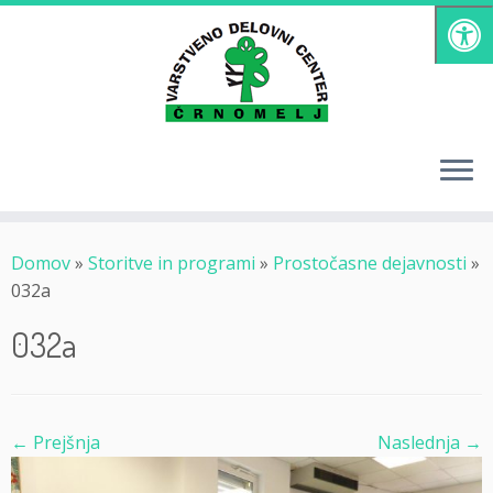
Skoči
na
vsebino
Domov
»
Storitve in programi
»
Prostočasne dejavnosti
»
032a
032a
← Prejšnja
Naslednja →