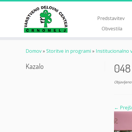
Skoči
na
vsebino
Predstavitev
Obvestila
Domov
»
Storitve in programi
»
Institucionalno 
048
Kazalo
Objavljeno
← Prejš