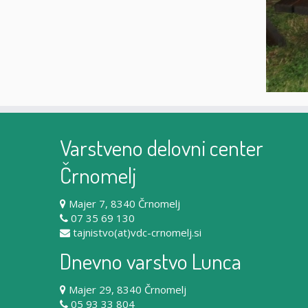
Varstveno delovni center
Črnomelj
Majer 7, 8340 Črnomelj
07 35 69 130
tajnistvo(at)vdc-crnomelj.si
Dnevno varstvo Lunca
Majer 29, 8340 Črnomelj
05 93 33 804