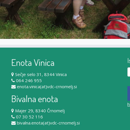
Enota Vinica
I
Iš
Sečje selo 31, 8344 Vinica
064 246 955
enota.vinica(at)vdc-crnomelj.si
Bivalna enota
h
Majer 29, 8340 Črnomelj
07 30 52 116
bivalna.enota(at)vdc-crnomelj.si