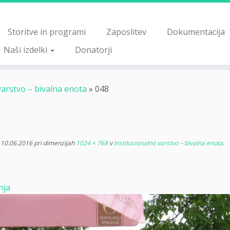
Storitve in programi
Zaposlitev
Dokumentacija
Naši izdelki
Donatorji
varstvo – bivalna enota
»
048
10.06.2016
pri dimenzijah
1024 × 768
v
Institucionalno varstvo – bivalna enota
.
nja