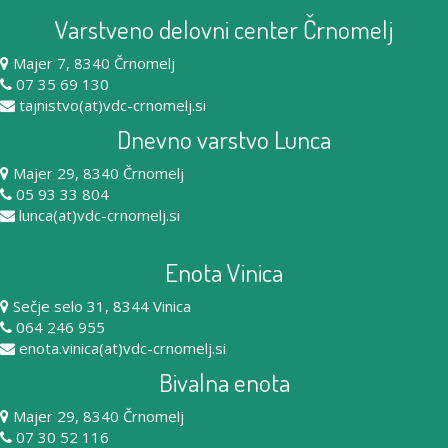
Varstveno delovni center Črnomelj
Majer 7, 8340 Črnomelj
07 35 69 130
tajnistvo(at)vdc-crnomelj.si
Dnevno varstvo Lunca
Majer 29, 8340 Črnomelj
05 93 33 804
lunca(at)vdc-crnomelj.si
Enota Vinica
Sečje selo 31, 8344 Vinica
064 246 955
enota.vinica(at)vdc-crnomelj.si
Bivalna enota
Majer 29, 8340 Črnomelj
07 30 52 116