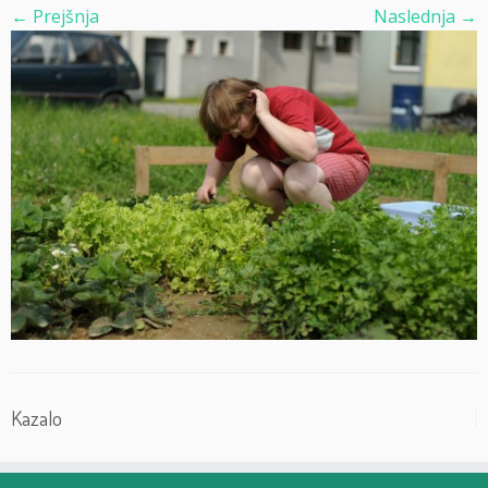
← Prejšnja
Naslednja →
Kazalo