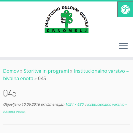
Skoči
na
vsebino
Domov
»
Storitve in programi
»
Institucionalno varstvo –
bivalna enota
»
045
045
Objavljeno
10.06.2016
pri dimenzijah
1024 × 680
v
Institucionalno varstvo –
bivalna enota
.