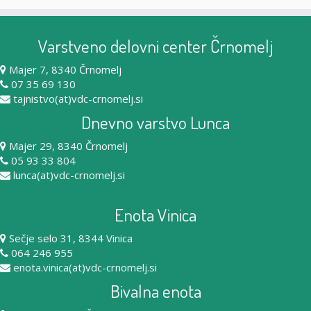
Varstveno delovni center Črnomelj
Majer 7, 8340 Črnomelj
07 35 69 130
tajnistvo(at)vdc-crnomelj.si
Dnevno varstvo Lunca
Majer 29, 8340 Črnomelj
05 93 33 804
lunca(at)vdc-crnomelj.si
Enota Vinica
Sečje selo 31, 8344 Vinica
064 246 955
enota.vinica(at)vdc-crnomelj.si
Bivalna enota