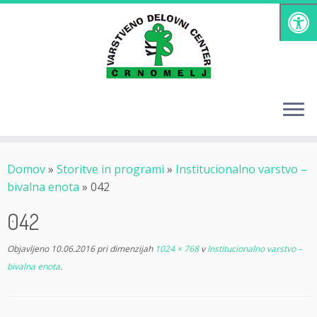
Skoči
na
vsebino
Domov
»
Storitve in programi
»
Institucionalno varstvo –
bivalna enota
»
042
042
Objavljeno
10.06.2016
pri dimenzijah
1024 × 768
v
Institucionalno varstvo –
bivalna enota
.