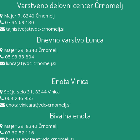
Varstveno delovni center Črnomelj
Majer 7, 8340 Črnomelj
07 35 69 130
tajnistvo(at)vdc-crnomelj.si
Dnevno varstvo Lunca
Majer 29, 8340 Črnomelj
05 93 33 804
lunca(at)vdc-crnomelj.si
Enota Vinica
Sečje selo 31, 8344 Vinica
064 246 955
enota.vinica(at)vdc-crnomelj.si
Bivalna enota
Majer 29, 8340 Črnomelj
07 30 52 116
bivalna.enota(at)vdc-crnomelj.si