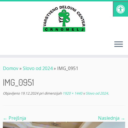
Skoči
na
vsebino
Domov
»
Slovo od 2024
»
IMG_0951
IMG_0951
Objavljeno
19.12.2024
pri dimenzijah
1920 × 1440
v
Slovo od 2024
.
← Prejšnja
Naslednja →