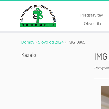
Skoči
na
vsebino
Predstavitev
Obvestila
Domov
»
Slovo od 2024
»
IMG_0865
IMG
Kazalo
Objavljeno