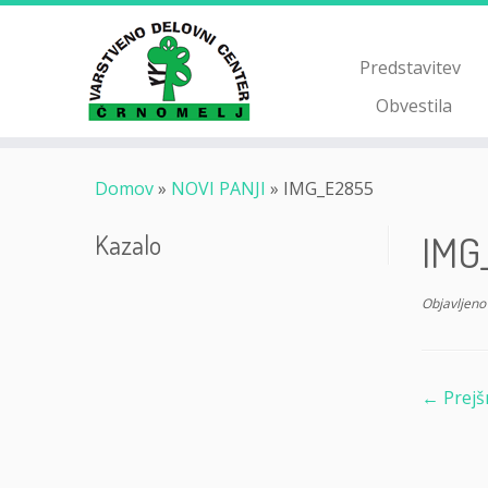
Skoči
na
vsebino
Predstavitev
Obvestila
Domov
»
NOVI PANJI
»
IMG_E2855
IMG
Kazalo
Objavljeno
← Prejš