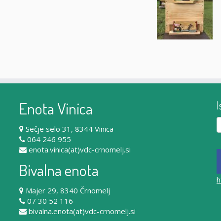
Enota Vinica
I
Iš
Sečje selo 31, 8344 Vinica
064 246 955
enota.vinica(at)vdc-crnomelj.si
Bivalna enota
h
Majer 29, 8340 Črnomelj
07 30 52 116
bivalna.enota(at)vdc-crnomelj.si