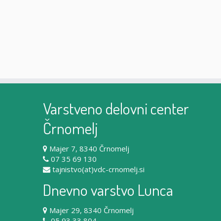
Varstveno delovni center
Črnomelj
Majer 7, 8340 Črnomelj
07 35 69 130
tajnistvo(at)vdc-crnomelj.si
Dnevno varstvo Lunca
Majer 29, 8340 Črnomelj
05 93 33 804