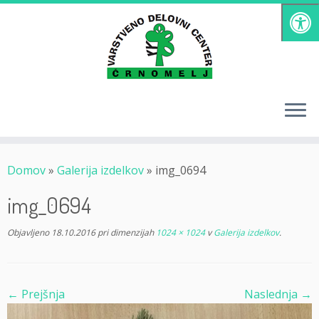
Skoči
na
vsebino
Domov
»
Galerija izdelkov
»
img_0694
img_0694
Objavljeno
18.10.2016
pri dimenzijah
1024 × 1024
v
Galerija izdelkov
.
← Prejšnja
Naslednja →