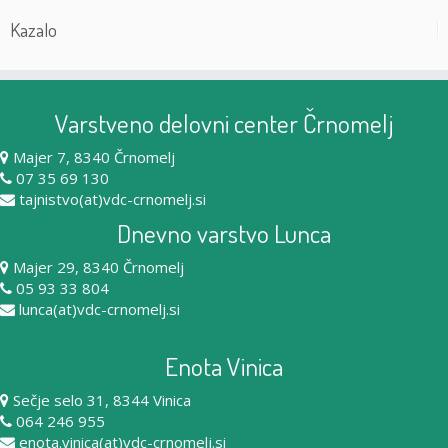
Kazalo
Varstveno delovni center Črnomelj
Majer 7, 8340 Črnomelj
07 35 69 130
tajnistvo(at)vdc-crnomelj.si
Dnevno varstvo Lunca
Majer 29, 8340 Črnomelj
05 93 33 804
lunca(at)vdc-crnomelj.si
Enota Vinica
Sečje selo 31, 8344 Vinica
064 246 955
enota.vinica(at)vdc-crnomelj.si