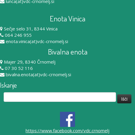
lunca(at)vdc-crnomelj.si
Enota Vinica
Sečje selo 31, 8344 Vinica
064 246 955
enota.vinica(at)vdc-crnomelj.si
Bivalna enota
Majer 29, 8340 Črnomelj
07 30 52 116
bivalna.enota(at)vdc-crnomelj.si
Iskanje
Išči:
https://www.facebook.com/vdc.crnomelj