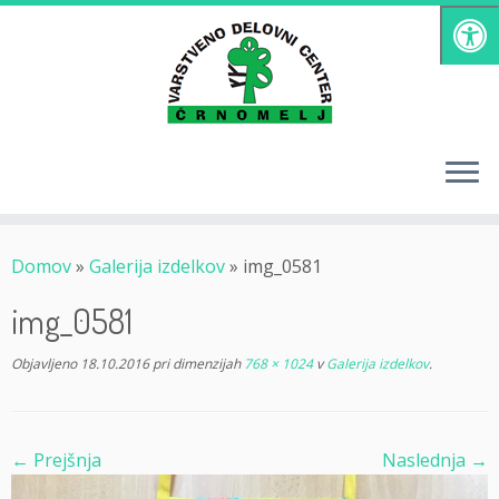
Skoči
na
vsebino
Domov
»
Galerija izdelkov
»
img_0581
img_0581
Objavljeno
18.10.2016
pri dimenzijah
768 × 1024
v
Galerija izdelkov
.
← Prejšnja
Naslednja →