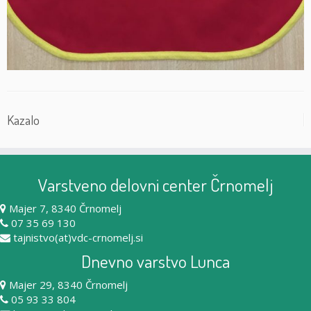
Kazalo
Varstveno delovni center Črnomelj
Majer 7, 8340 Črnomelj
07 35 69 130
tajnistvo(at)vdc-crnomelj.si
Dnevno varstvo Lunca
Majer 29, 8340 Črnomelj
05 93 33 804