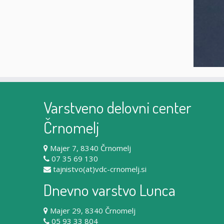
Varstveno delovni center
Črnomelj
Majer 7, 8340 Črnomelj
07 35 69 130
tajnistvo(at)vdc-crnomelj.si
Dnevno varstvo Lunca
Majer 29, 8340 Črnomelj
05 93 33 804