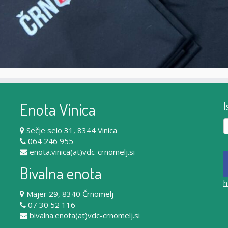
Enota Vinica
I
Iš
Sečje selo 31, 8344 Vinica
064 246 955
enota.vinica(at)vdc-crnomelj.si
Bivalna enota
h
Majer 29, 8340 Črnomelj
07 30 52 116
bivalna.enota(at)vdc-crnomelj.si