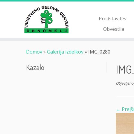
Skoči
na
vsebino
Predstavitev
Obvestila
Domov
»
Galerija izdelkov
»
IMG_0280
IMG
Kazalo
Objavljeno
← Prejš