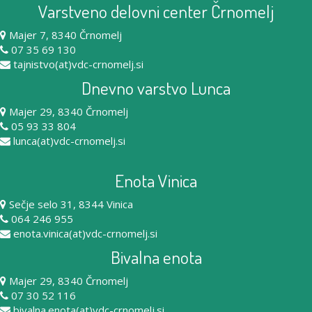
Varstveno delovni center Črnomelj
Majer 7, 8340 Črnomelj
07 35 69 130
tajnistvo(at)vdc-crnomelj.si
Dnevno varstvo Lunca
Majer 29, 8340 Črnomelj
05 93 33 804
lunca(at)vdc-crnomelj.si
Enota Vinica
Sečje selo 31, 8344 Vinica
064 246 955
enota.vinica(at)vdc-crnomelj.si
Bivalna enota
Majer 29, 8340 Črnomelj
07 30 52 116
bivalna.enota(at)vdc-crnomelj.si