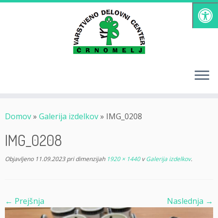
Skoči
na
vsebino
Domov
»
Galerija izdelkov
»
IMG_0208
IMG_0208
Objavljeno
11.09.2023
pri dimenzijah
1920 × 1440
v
Galerija izdelkov
.
← Prejšnja
Naslednja →