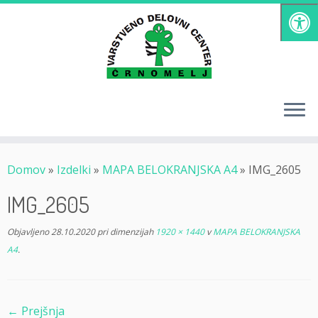
Skoči
na
vsebino
Domov
»
Izdelki
»
MAPA BELOKRANJSKA A4
»
IMG_2605
IMG_2605
Objavljeno
28.10.2020
pri dimenzijah
1920 × 1440
v
MAPA BELOKRANJSKA
A4
.
← Prejšnja