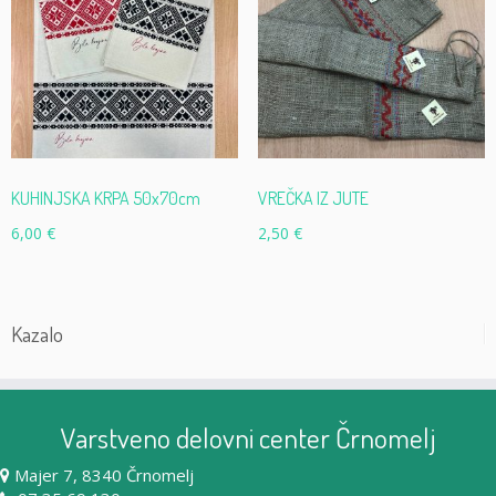
KUHINJSKA KRPA 50x70cm
VREČKA IZ JUTE
6,00
€
2,50
€
Kazalo
Varstveno delovni center Črnomelj
Majer 7, 8340 Črnomelj