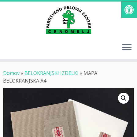
Skoči
na
vsebino
Domov
»
BELOKRANJSKI IZDELKI
»
MAPA
BELOKRANJSKA A4