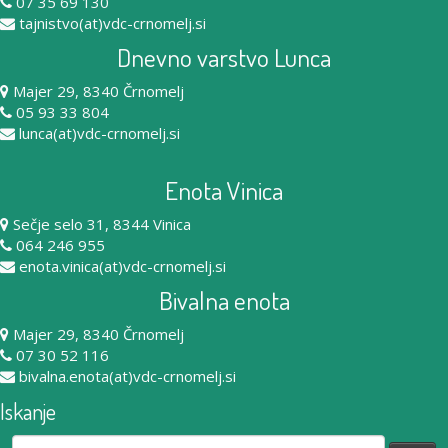
07 35 69 130
tajnistvo(at)vdc-crnomelj.si
Dnevno varstvo Lunca
Majer 29, 8340 Črnomelj
05 93 33 804
lunca(at)vdc-crnomelj.si
Enota Vinica
Sečje selo 31, 8344 Vinica
064 246 955
enota.vinica(at)vdc-crnomelj.si
Bivalna enota
Majer 29, 8340 Črnomelj
07 30 52 116
bivalna.enota(at)vdc-crnomelj.si
Iskanje
Išči: