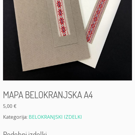
MAPA BELOKRANJSKA A4
5,00
€
Kategorija:
BELOKRANJSKI IZDELKI
Podobni izdelki