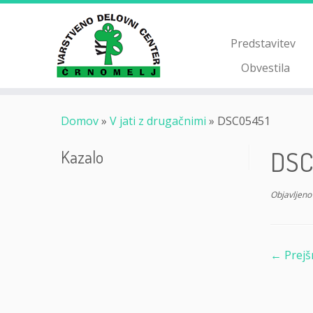
Skoči
na
vsebino
Predstavitev
Obvestila
Domov
»
V jati z drugačnimi
»
DSC05451
DSC
Kazalo
Objavljeno
← Prejš