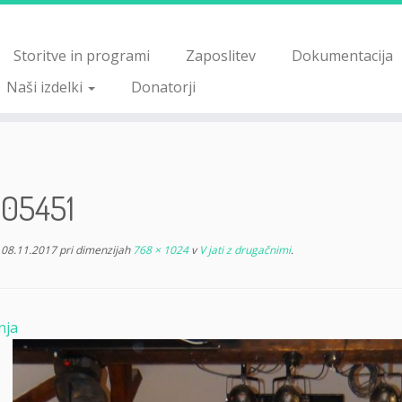
Storitve in programi
Zaposlitev
Dokumentacija
Naši izdelki
Donatorji
05451
08.11.2017
pri dimenzijah
768 × 1024
v
V jati z drugačnimi
.
nja