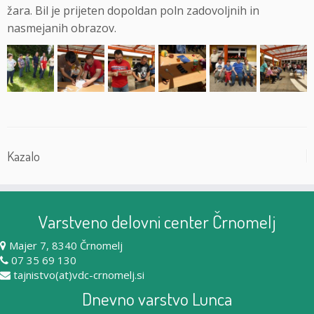
žara. Bil je prijeten dopoldan poln zadovoljnih in
nasmejanih obrazov.
Kazalo
Varstveno delovni center Črnomelj
Majer 7, 8340 Črnomelj
07 35 69 130
tajnistvo(at)vdc-crnomelj.si
Dnevno varstvo Lunca