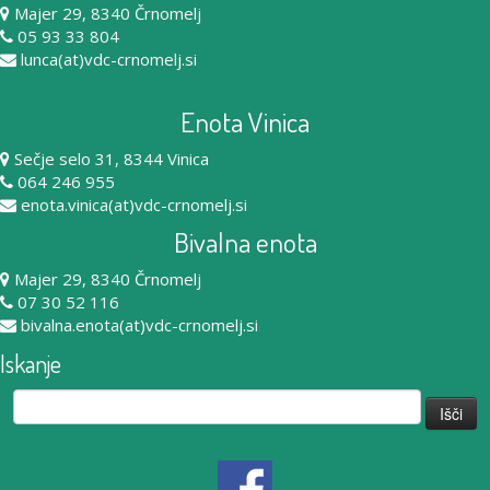
Majer 29, 8340 Črnomelj
05 93 33 804
lunca(at)vdc-crnomelj.si
Enota Vinica
Sečje selo 31, 8344 Vinica
064 246 955
enota.vinica(at)vdc-crnomelj.si
Bivalna enota
Majer 29, 8340 Črnomelj
07 30 52 116
bivalna.enota(at)vdc-crnomelj.si
Iskanje
Išči: