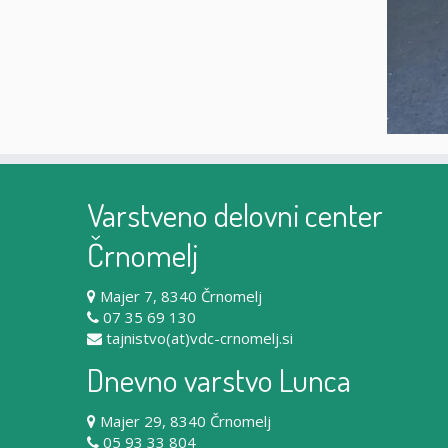
Varstveno delovni center
Črnomelj
Majer 7, 8340 Črnomelj
07 35 69 130
tajnistvo(at)vdc-crnomelj.si
Dnevno varstvo Lunca
Majer 29, 8340 Črnomelj
05 93 33 804