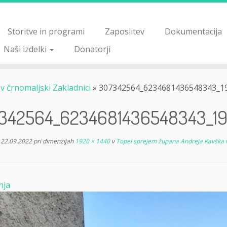
Storitve in programi
Zaposlitev
Dokumentacija
Naši izdelki
Donatorji
 črnomaljski Zakladnici
»
307342564_6234681436548343_1
342564_6234681436548343_1
22.09.2022
pri dimenzijah
1920 × 1440
v
Topel sprejem župana Andreja Kavška v
nja