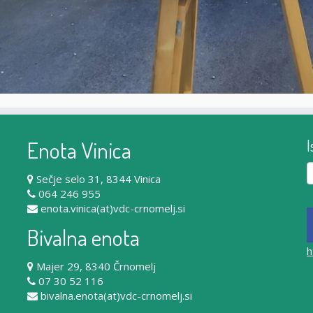
Enota Vinica
I
Iš
Sečje selo 31, 8344 Vinica
064 246 955
enota.vinica(at)vdc-crnomelj.si
Bivalna enota
h
Majer 29, 8340 Črnomelj
07 30 52 116
bivalna.enota(at)vdc-crnomelj.si