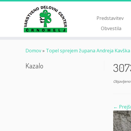
Skoči
na
vsebino
Predstavitev
Obvestila
Domov
»
Topel sprejem župana Andreja Kavška v
307
Kazalo
Objavljeno
← Prejš