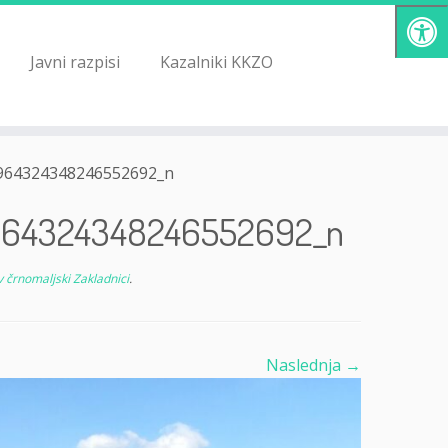
Javni razpisi
Kazalniki KKZO
964324348246552692_n
964324348246552692_n
 črnomaljski Zakladnici
.
Naslednja →