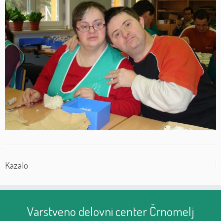
Kazalo
Varstveno delovni center Črnomelj