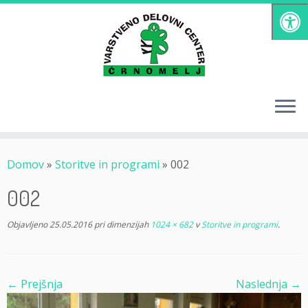
Skoči
na
vsebino
Domov
»
Storitve in programi
»
002
002
Objavljeno
25.05.2016
pri dimenzijah
1024 × 682
v
Storitve in programi
.
← Prejšnja
Naslednja →