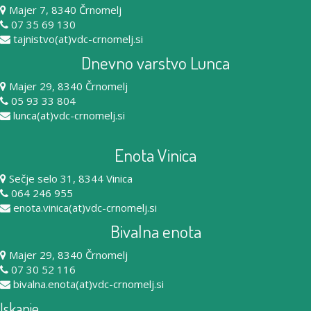
Majer 7, 8340 Črnomelj
07 35 69 130
tajnistvo(at)vdc-crnomelj.si
Dnevno varstvo Lunca
Majer 29, 8340 Črnomelj
05 93 33 804
lunca(at)vdc-crnomelj.si
Enota Vinica
Sečje selo 31, 8344 Vinica
064 246 955
enota.vinica(at)vdc-crnomelj.si
Bivalna enota
Majer 29, 8340 Črnomelj
07 30 52 116
bivalna.enota(at)vdc-crnomelj.si
Iskanje