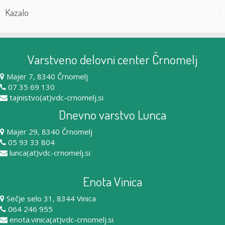
Kazalo
Varstveno delovni center Črnomelj
Majer 7, 8340 Črnomelj
07 35 69 130
tajnistvo(at)vdc-crnomelj.si
Dnevno varstvo Lunca
Majer 29, 8340 Črnomelj
05 93 33 804
lunca(at)vdc-crnomelj.si
Enota Vinica
Sečje selo 31, 8344 Vinica
064 246 955
enota.vinica(at)vdc-crnomelj.si