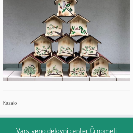
Kazalo
Varstveno delovni center Črnomelj