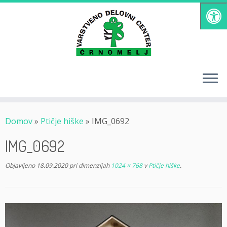
Skoči
na
vsebino
Domov
»
Ptičje hiške
»
IMG_0692
IMG_0692
Objavljeno
18.09.2020
pri dimenzijah
1024 × 768
v
Ptičje hiške
.