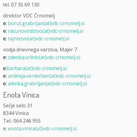
tel. 07 35 69 130
direktor VDC Črnomelj
e:
borut.grabrijan(at)vdc-crnomelj.si
e:
racunovodstvo(at)vdc-crnomelj.si
e:
tajnistvo(at)vdc-crnomelj.si
vodja dnevnega varstva, Majer 7
e:
zdenka.vrlinic(at)vdc-crnomelj.si
e:
barbara(at)vdc-crnomelj.si
e:
andreja.verderber(at)vdc-crnomelj.si
e:
alenka.grabrijan(at)vdc-crnomelj.si
Enota Vinica
Sečje selo 31
8344 Vinica
Tel.: 064 246 955
e:
enota.vinica(at)vdc-crnomelj.si