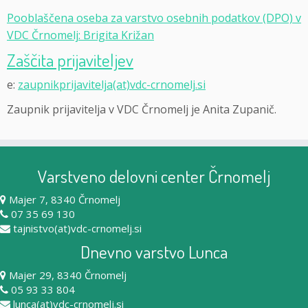
Pooblaščena oseba za varstvo osebnih podatkov (DPO) v
VDC Črnomelj: Brigita Križan
Zaščita prijaviteljev
e:
zaupnikprijavitelja(at)vdc-crnomelj.si
Zaupnik prijavitelja v VDC Črnomelj je Anita Zupanič.
Varstveno delovni center Črnomelj
Majer 7, 8340 Črnomelj
07 35 69 130
tajnistvo(at)vdc-crnomelj.si
Dnevno varstvo Lunca
Majer 29, 8340 Črnomelj
05 93 33 804
lunca(at)vdc-crnomelj.si