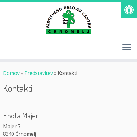
Skoči
na
vsebino
Domov
»
Predstavitev
»
Kontakti
Kontakti
Enota Majer
Majer 7
8340 Črnomelj