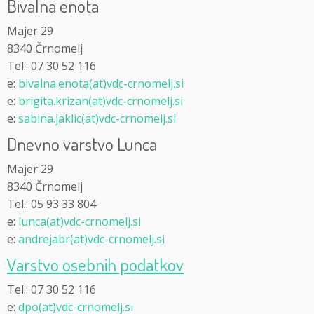
Bivalna enota
Majer 29
8340 Črnomelj
Tel.: 07 30 52 116
e:
bivalna.enota(at)vdc-crnomelj.si
e:
brigita.krizan(at)vdc-crnomelj.si
e:
sabina.jaklic(at)vdc-crnomelj.si
Dnevno varstvo Lunca
Majer 29
8340 Črnomelj
Tel.: 05 93 33 804
e:
lunca(at)vdc-crnomelj.si
e:
andrejabr(at)vdc-crnomelj.si
Varstvo osebnih podatkov
Tel.: 07 30 52 116
e:
dpo(at)vdc-crnomelj.si