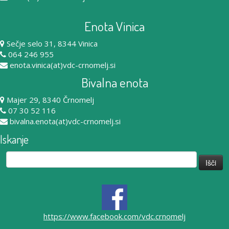
Enota Vinica
Sečje selo 31, 8344 Vinica
064 246 955
enota.vinica(at)vdc-crnomelj.si
Bivalna enota
Majer 29, 8340 Črnomelj
07 30 52 116
bivalna.enota(at)vdc-crnomelj.si
Iskanje
Išči:
https://www.facebook.com/vdc.crnomelj