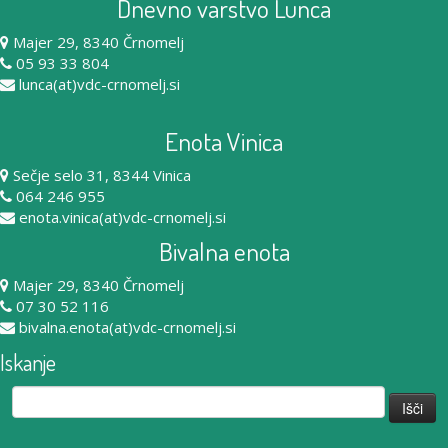
Dnevno varstvo Lunca
Majer 29, 8340 Črnomelj
05 93 33 804
lunca(at)vdc-crnomelj.si
Enota Vinica
Sečje selo 31, 8344 Vinica
064 246 955
enota.vinica(at)vdc-crnomelj.si
Bivalna enota
Majer 29, 8340 Črnomelj
07 30 52 116
bivalna.enota(at)vdc-crnomelj.si
Iskanje
Išči: