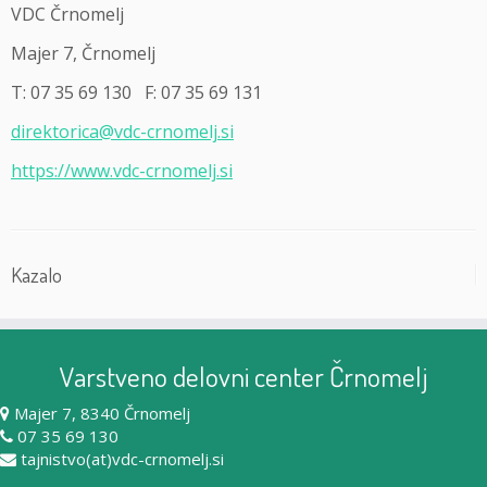
VDC Črnomelj
Majer 7, Črnomelj
T: 07 35 69 130 F: 07 35 69 131
direktorica@vdc-crnomelj.si
https://www.vdc-crnomelj.si
Kazalo
Varstveno delovni center Črnomelj
Majer 7, 8340 Črnomelj
07 35 69 130
tajnistvo(at)vdc-crnomelj.si