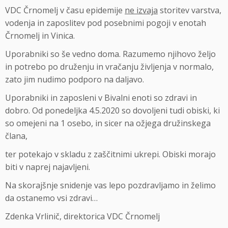
VDC Črnomelj v času epidemije
ne izvaja
storitev varstva,
vodenja in zaposlitev pod posebnimi pogoji v enotah
Črnomelj in Vinica.
Uporabniki so še vedno doma. Razumemo njihovo željo
in potrebo po druženju in vračanju življenja v normalo,
zato jim nudimo podporo na daljavo.
Uporabniki in zaposleni v Bivalni enoti so zdravi in
dobro. Od ponedeljka 4.5.2020 so dovoljeni tudi obiski, ki
so omejeni na 1 osebo, in sicer na ožjega družinskega
člana,
ter potekajo v skladu z zaščitnimi ukrepi. Obiski morajo
biti v naprej najavljeni.
Na skorajšnje snidenje vas lepo pozdravljamo in želimo
da ostanemo vsi zdravi…
Zdenka Vrlinič, direktorica VDC Črnomelj