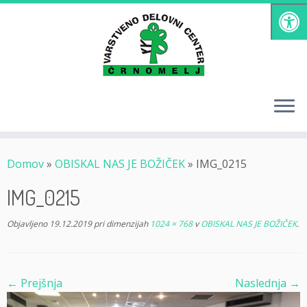
Skoči
na
vsebino
Domov
»
OBISKAL NAS JE BOŽIČEK
»
IMG_0215
IMG_0215
Objavljeno
19.12.2019
pri dimenzijah
1024 × 768
v
OBISKAL NAS JE BOŽIČEK
.
← Prejšnja
Naslednja →