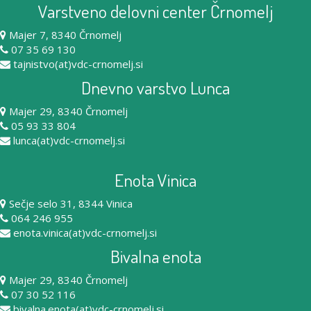
Varstveno delovni center Črnomelj
Majer 7, 8340 Črnomelj
07 35 69 130
tajnistvo(at)vdc-crnomelj.si
Dnevno varstvo Lunca
Majer 29, 8340 Črnomelj
05 93 33 804
lunca(at)vdc-crnomelj.si
Enota Vinica
Sečje selo 31, 8344 Vinica
064 246 955
enota.vinica(at)vdc-crnomelj.si
Bivalna enota
Majer 29, 8340 Črnomelj
07 30 52 116
bivalna.enota(at)vdc-crnomelj.si