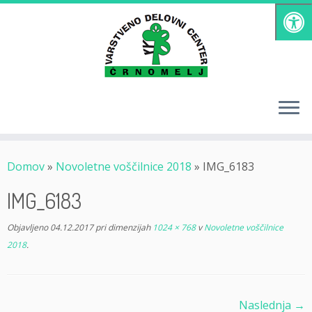
Skoči
na
vsebino
Domov
»
Novoletne voščilnice 2018
»
IMG_6183
IMG_6183
Objavljeno
04.12.2017
pri dimenzijah
1024 × 768
v
Novoletne voščilnice
2018
.
Naslednja →