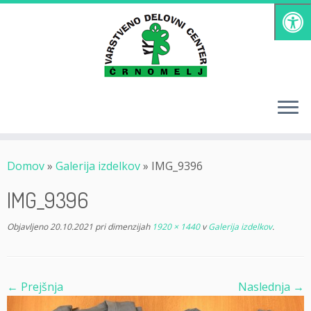
Skoči
na
vsebino
Domov
»
Galerija izdelkov
»
IMG_9396
IMG_9396
Objavljeno
20.10.2021
pri dimenzijah
1920 × 1440
v
Galerija izdelkov
.
← Prejšnja
Naslednja →