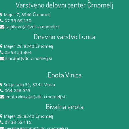
Varstveno delovni center Črnomelj
Majer 7, 8340 Črnomelj
07 35 69 130
tajnistvo(at)vdc-crnomelj.si
Dnevno varstvo Lunca
Majer 29, 8340 Črnomelj
05 93 33 804
lunca(at)vdc-crnomelj.si
Enota Vinica
Sečje selo 31, 8344 Vinica
064 246 955
enota.vinica(at)vdc-crnomelj.si
Bivalna enota
Majer 29, 8340 Črnomelj
07 30 52 116
bivalna.enota(at)vdc-crnomelj.si