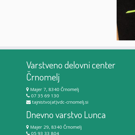
Varstveno delovni center
Črnomelj
Majer 7, 8340 Črnomelj
07 35 69 130
tajnistvo(at)vdc-crnomelj.si
Dnevno varstvo Lunca
Majer 29, 8340 Črnomelj
05 93 33 804