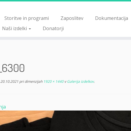
Storitve in programi
Zaposlitev
Dokumentacija
Naši izdelki
Donatorji
_6300
20.10.2021
pri dimenzijah
1920 × 1440
v
Galerija izdelkov
.
nja