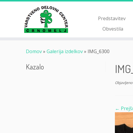
Skoči
na
vsebino
Predstavitev
Obvestila
Domov
»
Galerija izdelkov
»
IMG_6300
IMG
Kazalo
Objavljeno
← Prejš