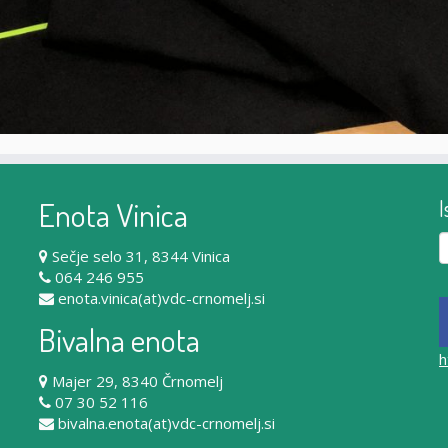
Enota Vinica
I
Iš
Sečje selo 31, 8344 Vinica
064 246 955
enota.vinica(at)vdc-crnomelj.si
Bivalna enota
h
Majer 29, 8340 Črnomelj
07 30 52 116
bivalna.enota(at)vdc-crnomelj.si