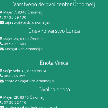
Varstveno delovni center Črnomelj
Majer 7, 8340 Črnomelj
07 35 69 130
tajnistvo(at)vdc-crnomelj.si
Dnevno varstvo Lunca
Majer 29, 8340 Črnomelj
05 93 33 804
lunca(at)vdc-crnomelj.si
Enota Vinica
Sečje selo 31, 8344 Vinica
064 246 955
enota.vinica(at)vdc-crnomelj.si
Bivalna enota
Majer 29, 8340 Črnomelj
07 30 52 116
bivalna.enota(at)vdc-crnomelj.si