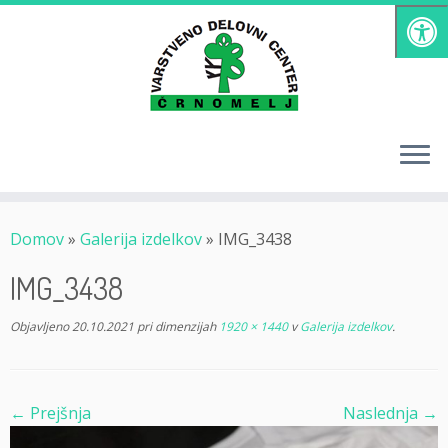
Skoči
na
vsebino
Domov
»
Galerija izdelkov
»
IMG_3438
IMG_3438
Objavljeno
20.10.2021
pri dimenzijah
1920 × 1440
v
Galerija izdelkov
.
← Prejšnja
Naslednja →