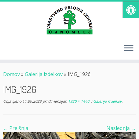
Skoči
na
vsebino
Domov
»
Galerija izdelkov
»
IMG_1926
IMG_1926
Objavljeno
11.09.2023
pri dimenzijah
1920 × 1440
v
Galerija izdelkov
.
← Prejšnja
Naslednja →