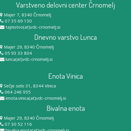
Varstveno delovni center Črnomelj
Majer 7, 8340 Črnomelj
07 35 69 130
tajnistvo(at)vdc-crnomelj.si
Dnevno varstvo Lunca
Majer 29, 8340 Črnomelj
05 93 33 804
lunca(at)vdc-crnomelj.si
Enota Vinica
Sečje selo 31, 8344 Vinica
064 246 955
enota.vinica(at)vdc-crnomelj.si
Bivalna enota
Majer 29, 8340 Črnomelj
07 30 52 116
bivalna.enota(at)vdc-crnomelj.si