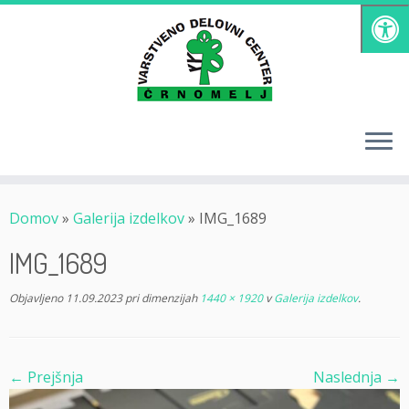
Skoči
na
vsebino
Domov
»
Galerija izdelkov
»
IMG_1689
IMG_1689
Objavljeno
11.09.2023
pri dimenzijah
1440 × 1920
v
Galerija izdelkov
.
← Prejšnja
Naslednja →