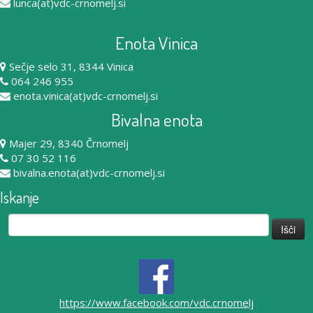
lunca(at)vdc-crnomelj.si
Enota Vinica
Sečje selo 31, 8344 Vinica
064 246 955
enota.vinica(at)vdc-crnomelj.si
Bivalna enota
Majer 29, 8340 Črnomelj
07 30 52 116
bivalna.enota(at)vdc-crnomelj.si
Iskanje
Išči:
https://www.facebook.com/vdc.crnomelj