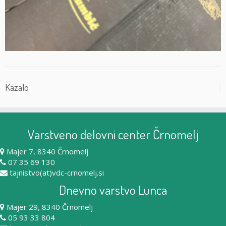
Kazalo
Varstveno delovni center Črnomelj
Majer 7, 8340 Črnomelj
07 35 69 130
tajnistvo(at)vdc-crnomelj.si
Dnevno varstvo Lunca
Majer 29, 8340 Črnomelj
05 93 33 804