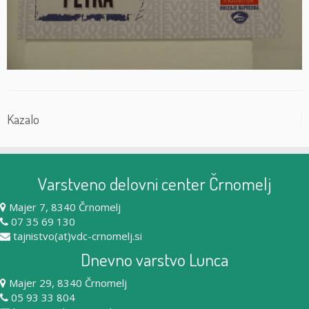
Kazalo
Varstveno delovni center Črnomelj
Majer 7, 8340 Črnomelj
07 35 69 130
tajnistvo(at)vdc-crnomelj.si
Dnevno varstvo Lunca
Majer 29, 8340 Črnomelj
05 93 33 804