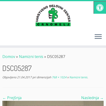
Skoči
na
vsebino
Domov
»
Namizni tenis
»
DSC05287
DSC05287
Objavljeno
21.04.2017
pri dimenzijah
768 × 1024
v
Namizni tenis
.
← Prejšnja
Naslednja →