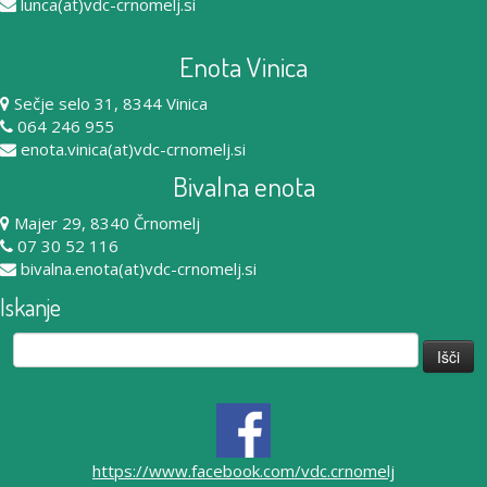
lunca(at)vdc-crnomelj.si
Enota Vinica
Sečje selo 31, 8344 Vinica
064 246 955
enota.vinica(at)vdc-crnomelj.si
Bivalna enota
Majer 29, 8340 Črnomelj
07 30 52 116
bivalna.enota(at)vdc-crnomelj.si
Iskanje
Išči:
https://www.facebook.com/vdc.crnomelj