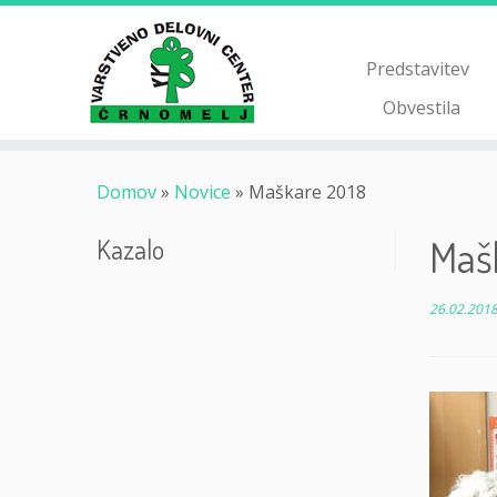
Skoči
na
vsebino
Predstavitev
Obvestila
Domov
»
Novice
»
Maškare 2018
Maš
Kazalo
26.02.201