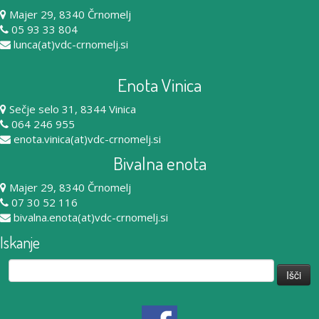
Majer 29, 8340 Črnomelj
05 93 33 804
lunca(at)vdc-crnomelj.si
Enota Vinica
Sečje selo 31, 8344 Vinica
064 246 955
enota.vinica(at)vdc-crnomelj.si
Bivalna enota
Majer 29, 8340 Črnomelj
07 30 52 116
bivalna.enota(at)vdc-crnomelj.si
Iskanje
Išči: