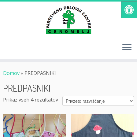
Skoči
na
vsebino
Domov
»
PREDPASNIKI
PREDPASNIKI
Prikaz vseh 4 rezultatov