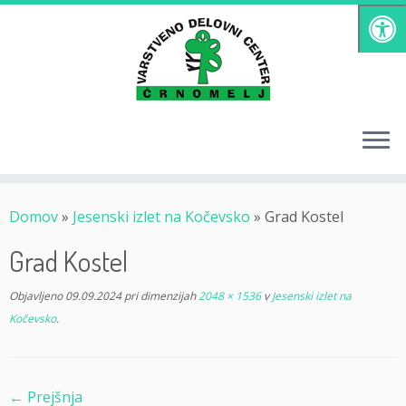
Skoči
na
vsebino
Domov
»
Jesenski izlet na Kočevsko
»
Grad Kostel
Grad Kostel
Objavljeno
09.09.2024
pri dimenzijah
2048 × 1536
v
Jesenski izlet na
Kočevsko
.
← Prejšnja