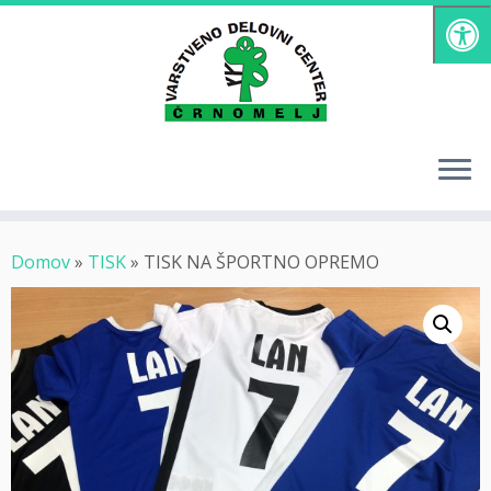
Skoči
na
vsebino
Domov
»
TISK
»
TISK NA ŠPORTNO OPREMO