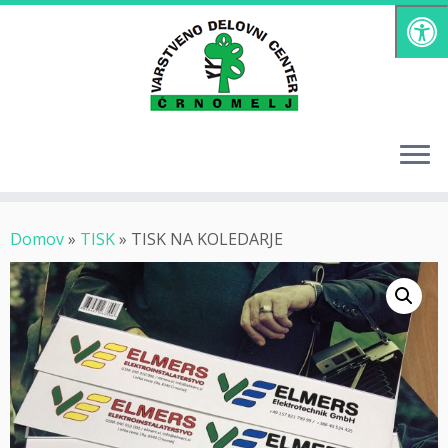
Skoči
na
vsebino
Domov
»
TISK
»
TISK NA KOLEDARJE