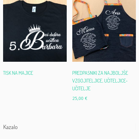
TISK NA MAJICE
PREDPASNIKI ZA NAJBOLJŠE
VZGOJITELJICE, UČITELJICE-
UČITELJE
25,00
€
Kazalo