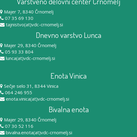
Varstveno delovni center Črnomelj
Majer 7, 8340 Črnomelj
07 35 69 130
tajnistvo(at)vdc-crnomelj.si
Dnevno varstvo Lunca
Majer 29, 8340 Črnomelj
05 93 33 804
lunca(at)vdc-crnomelj.si
Enota Vinica
Sečje selo 31, 8344 Vinica
064 246 955
enota.vinica(at)vdc-crnomelj.si
Bivalna enota
Majer 29, 8340 Črnomelj
07 30 52 116
bivalna.enota(at)vdc-crnomelj.si