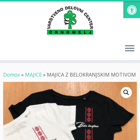
Skoči
na
vsebino
Domov
»
MAJICE
»
MAJICA Z BELOKRANJSKIM MOTIVOM