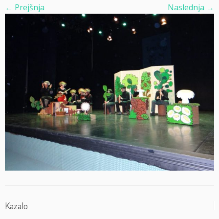
← Prejšnja
Naslednja →
Kazalo