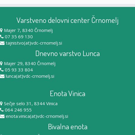
Varstveno delovni center Črnomelj
Majer 7, 8340 Črnomelj
07 35 69 130
tajnistvo(at)vdc-crnomelj.si
Dnevno varstvo Lunca
Majer 29, 8340 Črnomelj
05 93 33 804
lunca(at)vdc-crnomelj.si
Enota Vinica
Sečje selo 31, 8344 Vinica
064 246 955
enota.vinica(at)vdc-crnomelj.si
Bivalna enota