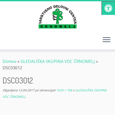
Skoči
na
vsebino
Domov
»
GLEDALIŠKA SKUPINA VDC ČRNOMELJ
»
DSC03012
DSC03012
Objavljeno
12.04.2017
pri dimenzijah
1024 × 768
v
GLEDALIŠKA SKUPINA
VDC ČRNOMELJ
.