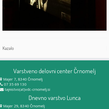
Kazalo
Varstveno delovni center Črnomelj
Majer 7, 8340 Črnomelj
07 35 69 130
tajnistvo(at)vdc-crnomelj.si
Dnevno varstvo Lunca
Majer 29, 8340 Črnomelj