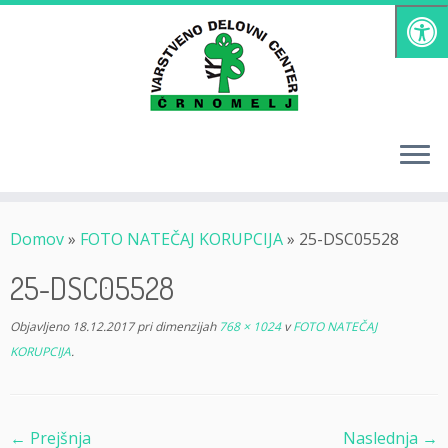
Skoči
na
vsebino
Domov
»
FOTO NATEČAJ KORUPCIJA
»
25-DSC05528
25-DSC05528
Objavljeno
18.12.2017
pri dimenzijah
768 × 1024
v
FOTO NATEČAJ
KORUPCIJA
.
← Prejšnja
Naslednja →