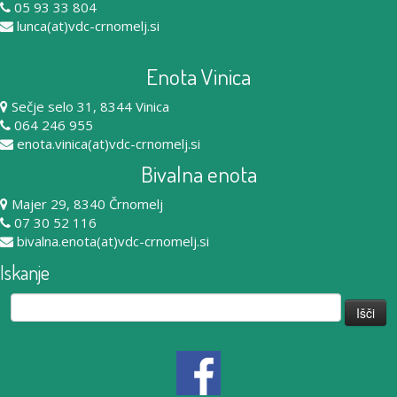
05 93 33 804
lunca(at)vdc-crnomelj.si
Enota Vinica
Sečje selo 31, 8344 Vinica
064 246 955
enota.vinica(at)vdc-crnomelj.si
Bivalna enota
Majer 29, 8340 Črnomelj
07 30 52 116
bivalna.enota(at)vdc-crnomelj.si
Iskanje
Išči: