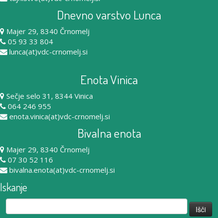
Dnevno varstvo Lunca
Majer 29, 8340 Črnomelj
05 93 33 804
lunca(at)vdc-crnomelj.si
Enota Vinica
Sečje selo 31, 8344 Vinica
064 246 955
enota.vinica(at)vdc-crnomelj.si
Bivalna enota
Majer 29, 8340 Črnomelj
07 30 52 116
bivalna.enota(at)vdc-crnomelj.si
Iskanje
Išči: