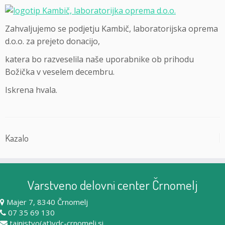
Zahvaljujemo se podjetju Kambič, laboratorijska oprema
d.o.o. za prejeto donacijo,
katera bo razveselila naše uporabnike ob prihodu
Božička v veselem decembru.
Iskrena hvala.
Kazalo
Varstveno delovni center Črnomelj
Majer 7, 8340 Črnomelj
07 35 69 130
tajnistvo(at)vdc-crnomelj.si