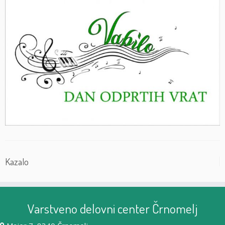
Kazalo
Varstveno delovni center Črnomelj