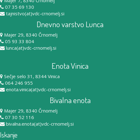
Majer 7, 8340 Črnomelj
07 35 69 130
tajnistvo(at)vdc-crnomelj.si
Dnevno varstvo Lunca
Majer 29, 8340 Črnomelj
05 93 33 804
lunca(at)vdc-crnomelj.si
Enota Vinica
Sečje selo 31, 8344 Vinica
064 246 955
enota.vinica(at)vdc-crnomelj.si
Bivalna enota
Majer 29, 8340 Črnomelj
07 30 52 116
bivalna.enota(at)vdc-crnomelj.si
Iskanje