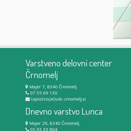
Varstveno delovni center
Črnomelj
Majer 7, 8340 Črnomelj
07 35 69 130
tajnistvo(at)vdc-crnomelj.si
Dnevno varstvo Lunca
Majer 29, 8340 Črnomelj
05 93 33 804