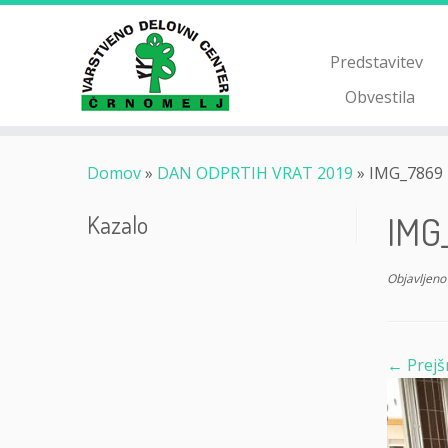
Skoči
na
vsebino
Predstavitev
Obvestila
Domov
»
DAN ODPRTIH VRAT 2019
»
IMG_7869
IMG
Kazalo
Objavljeno
← Prejš