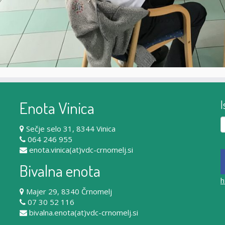
Enota Vinica
I
Iš
Sečje selo 31, 8344 Vinica
064 246 955
enota.vinica(at)vdc-crnomelj.si
Bivalna enota
h
Majer 29, 8340 Črnomelj
07 30 52 116
bivalna.enota(at)vdc-crnomelj.si