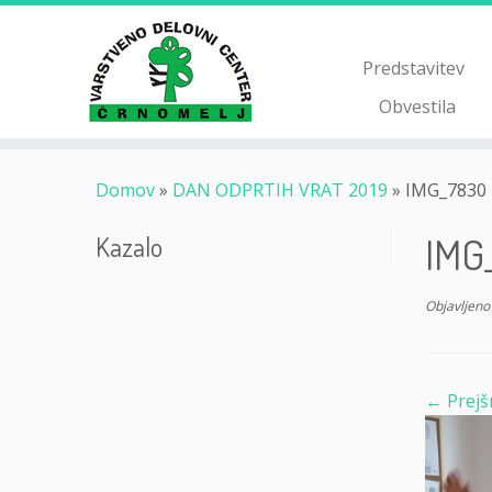
Skoči
na
vsebino
Predstavitev
Obvestila
Domov
»
DAN ODPRTIH VRAT 2019
»
IMG_7830
IMG
Kazalo
Objavljeno
← Prejš