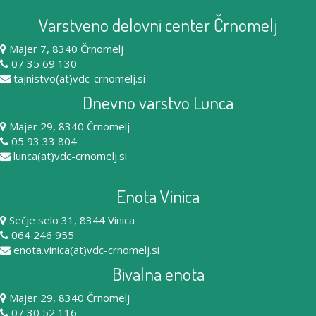
Varstveno delovni center Črnomelj
Majer 7, 8340 Črnomelj
07 35 69 130
tajnistvo(at)vdc-crnomelj.si
Dnevno varstvo Lunca
Majer 29, 8340 Črnomelj
05 93 33 804
lunca(at)vdc-crnomelj.si
Enota Vinica
Sečje selo 31, 8344 Vinica
064 246 955
enota.vinica(at)vdc-crnomelj.si
Bivalna enota
Majer 29, 8340 Črnomelj
07 30 52 116