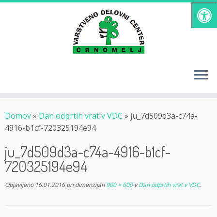
Skoči
na
vsebino
Domov
»
Dan odprtih vrat v VDC
»
ju_7d509d3a-c74a-
4916-b1cf-720325194e94
ju_7d509d3a-c74a-4916-b1cf-
720325194e94
Objavljeno
16.01.2016
pri dimenzijah
900 × 600
v
Dan odprtih vrat v VDC
.