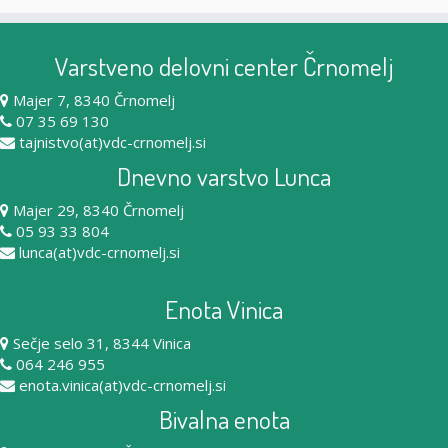
Varstveno delovni center Črnomelj
Majer 7, 8340 Črnomelj
07 35 69 130
tajnistvo(at)vdc-crnomelj.si
Dnevno varstvo Lunca
Majer 29, 8340 Črnomelj
05 93 33 804
lunca(at)vdc-crnomelj.si
Enota Vinica
Sečje selo 31, 8344 Vinica
064 246 955
enota.vinica(at)vdc-crnomelj.si
Bivalna enota