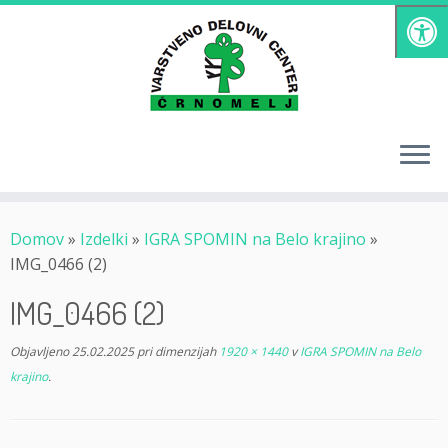
Skoči
na
vsebino
Domov
»
Izdelki
»
IGRA SPOMIN na Belo krajino
»
IMG_0466 (2)
IMG_0466 (2)
Objavljeno
25.02.2025
pri dimenzijah
1920 × 1440
v
IGRA SPOMIN na Belo
krajino
.